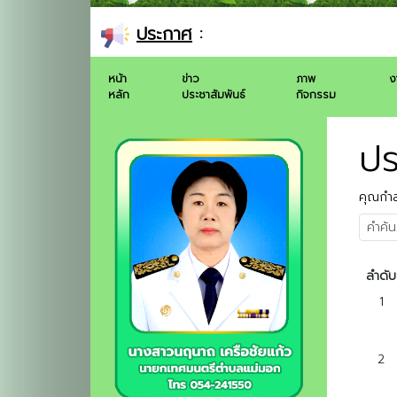
ประกาศ
:
หน้า
ข่าว
ภาพ
ง
หลัก
ประชาสัมพันธ์
กิจกรรม
ปร
คุณกำลั
ลำดับ
1
2