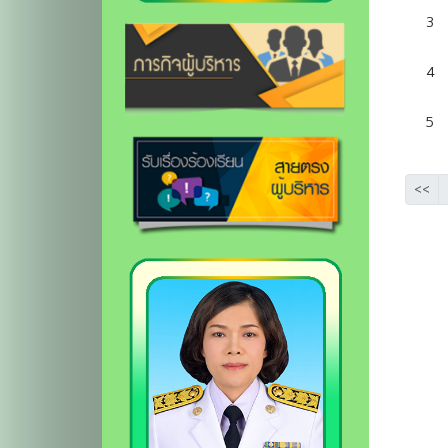
3
4
5
<<