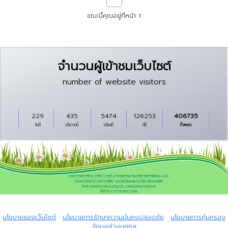
ขณะนี้คุณอยู่ที่หน้า 1
จำนวนผู้เข้าชมเว็บไซต์
number of website visitors
229
435
5474
126253
406735
วันนี้
เมื่อวานนี้
เดือนนี้
ปีนี้
ทั้งหมด
Copyright © 2024 All rights reserved Powered by I.T.Global Company
Limited.
นโยบายของเว็บไซต์
|
นโยบายการรักษาความมั่นคงปลอดภัย
|
นโยบายการคุ้มครอง
ข้อมูลส่วนบุุคคล