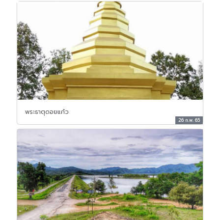
พระธาตุดอยแก้ว
26 ก.พ. 65