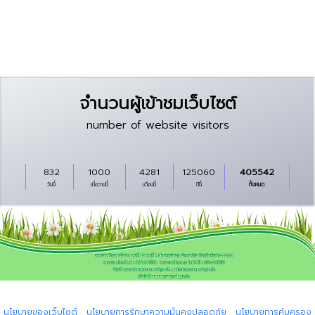
จำนวนผู้เข้าชมเว็บไซต์
number of website visitors
832
1000
4281
125060
405542
วันนี้
เมื่อวานนี้
เดือนนี้
ปีนี้
ทั้งหมด
Copyright © 2024 All rights reserved Powered by I.T.Global Company
Limited.
นโยบายของเว็บไซต์
|
นโยบายการรักษาความมั่นคงปลอดภัย
|
นโยบายการคุ้มครอง